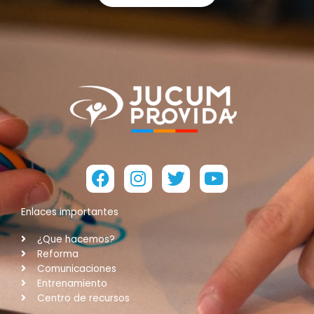
Facebook
Instagram
Twitter
Youtube
Enlaces importantes
¿Que hacemos?
Reforma
Comunicaciones
Entrenamiento
Centro de recursos