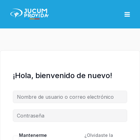
Ir
MAI
al
MEN
contenido
¡Hola, bienvenido de nuevo!
Mantenerme
¿Olvidaste la