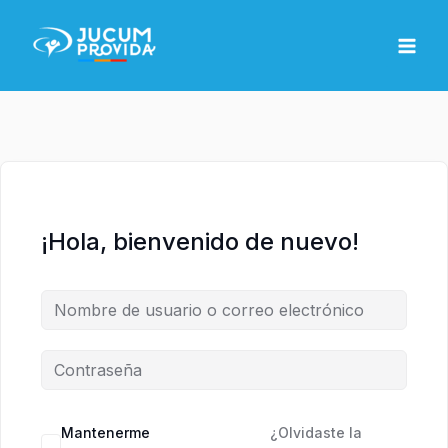
Ir
MAI
al
MEN
contenido
¡Hola, bienvenido de nuevo!
Mantenerme
¿Olvidaste la