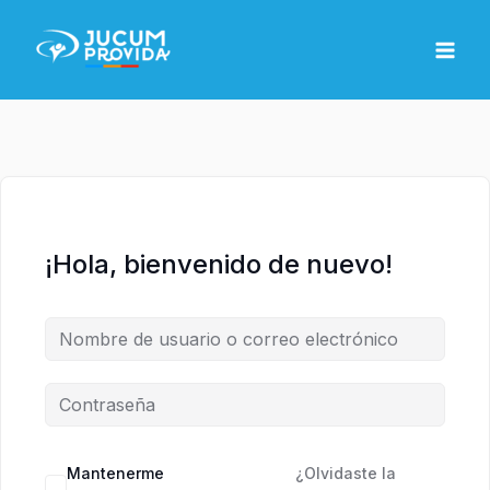
Ir
MAI
al
MEN
contenido
¡Hola, bienvenido de nuevo!
Mantenerme
¿Olvidaste la