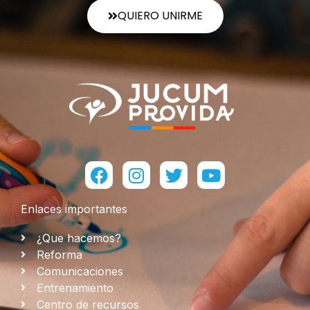
QUIERO UNIRME
Facebook
Instagram
Twitter
Youtube
Enlaces importantes
¿Que hacemos?
Reforma
Comunicaciones
Entrenamiento
Centro de recursos