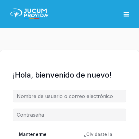
Ir
MAI
al
MEN
contenido
¡Hola, bienvenido de nuevo!
Mantenerme
¿Olvidaste la