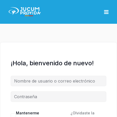
Ir
MAI
al
MEN
contenido
¡Hola, bienvenido de nuevo!
Mantenerme
¿Olvidaste la